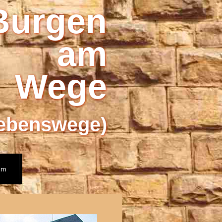
Burgen
am
Wege
ebenswege)
um